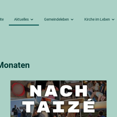
ite
Aktuelles
Gemeindeleben
Kirche im Leben
Räumlichkeiten
Termine
Unsere Gottesdienste
Dazugehören
gkeitskirche
Aus dem Kirchengemeinderat
Kirchenmusik
Taufe
mmer Friedhof
Beiträge aus den letzten Monaten
Kinder & Jugendliche
Trauung
 Monaten
ehaus
Erwachsene
Trauerfeier
Senioren
Seelsorge
Unsere Second-Hand-Boutique
Unser Bücherkabinett