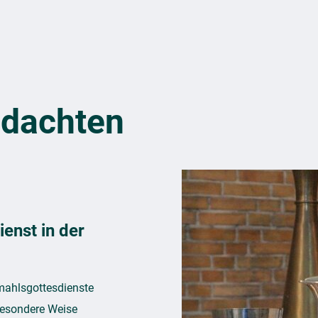
ndachten
enst in der
dmahlsgottesdienste
besondere Weise