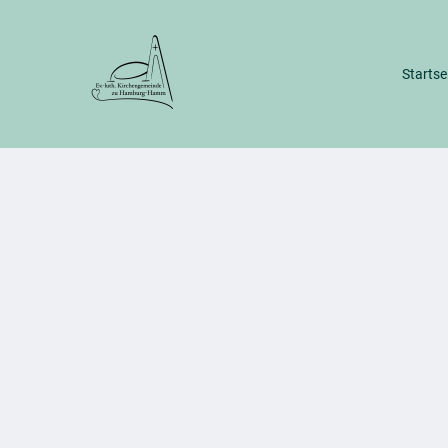
Startse
Wir im Stadtteil
Gebäude & 
Unser Kirchengemeinderat
Dreifalti
Geschichte unserer Gemeinde
Alter Ha
Gemeind