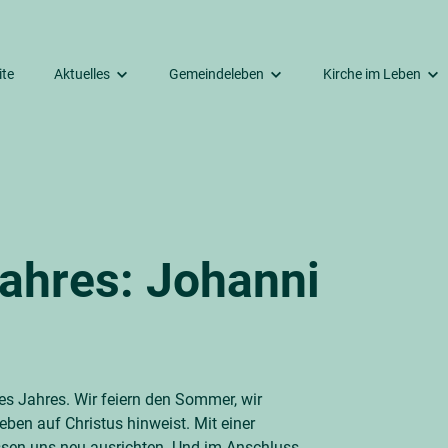
ite
Aktuelles
Gemeindeleben
Kirche im Leben
Räumlichkeiten
Termine
Unsere Gottesdienste
Dazugehören
gkeitskirche
Aus dem Kirchengemeinderat
Kirchenmusik
Taufe
mmer Friedhof
Beiträge aus den letzten Monaten
Kinder & Jugendliche
Trauung
ehaus
Erwachsene
Trauerfeier
ahres: Johanni
Senioren
Seelsorge
Unsere Second-Hand-Boutique
Unser Bücherkabinett
s Jahres. Wir feiern den Sommer, wir
eben auf Christus hinweist. Mit einer
ssen uns neu ausrichten. Und im Anschluss