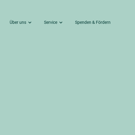
Über uns
Service
Spenden & Fördern
Kontakte
Gemeindebrief
Predigten und mehr