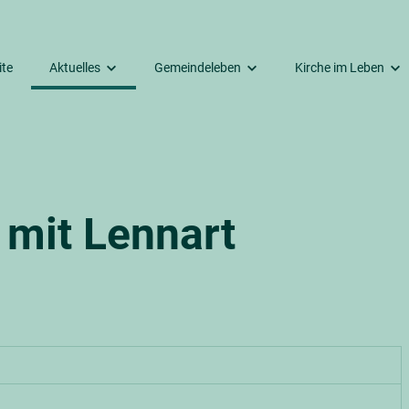
ite
Aktuelles
Gemeindeleben
Kirche im Leben
Räumlichkeiten
Termine
Unsere Gottesdienste
Dazugehören
gkeitskirche
Aus dem Kirchengemeinderat
Kirchenmusik
Taufe
mmer Friedhof
Beiträge aus den letzten Monaten
Kinder & Jugendliche
Trauung
 mit Lennart
ehaus
Erwachsene
Trauerfeier
Senioren
Seelsorge
Unsere Second-Hand-Boutique
Unser Bücherkabinett