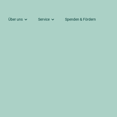
Über uns
Service
Spenden & Fördern
Kontakte
Gemeindebrief
Predigten und mehr