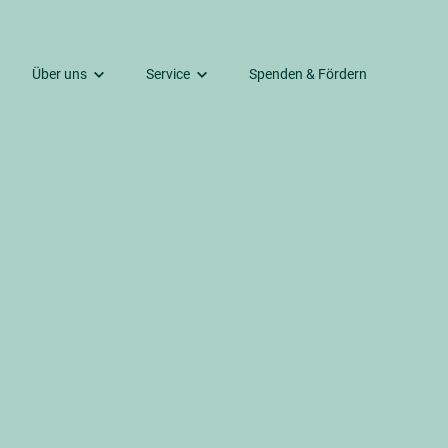
Über uns
Service
Spenden & Fördern
Kontakte
Gemeindebrief
Predigten und mehr