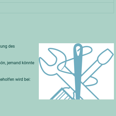
tung des
chön, jemand könnte
eholfen wird bei: