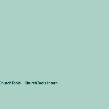
ChurchTools
ChurchTools Intern